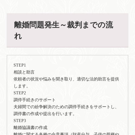
離婚問題発生～裁判までの流
れ
STEP1
相談と助言
依頼者の状況や悩みを聞き取り、適切な法的助言を提供
します。
STEP2
調停手続きのサポート
夫婦間での紛争解決のための調停手続きをサポートし、
調停書の作成や提出を行います。
STEP3
離婚協議書の作成
離婚に関する各種の合意事項（財産分与、子供の親権や