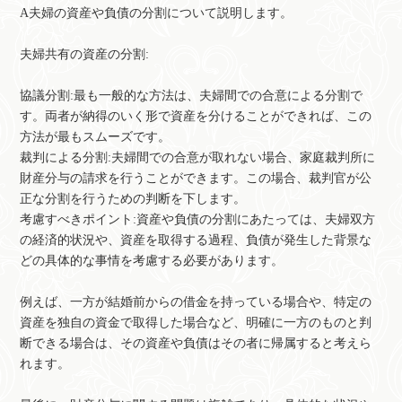
A夫婦の資産や負債の分割について説明します。
夫婦共有の資産の分割:
協議分割:最も一般的な方法は、夫婦間での合意による分割で
す。両者が納得のいく形で資産を分けることができれば、この
方法が最もスムーズです。
裁判による分割:夫婦間での合意が取れない場合、家庭裁判所に
財産分与の請求を行うことができます。この場合、裁判官が公
正な分割を行うための判断を下します。
考慮すべきポイント:資産や負債の分割にあたっては、夫婦双方
の経済的状況や、資産を取得する過程、負債が発生した背景な
どの具体的な事情を考慮する必要があります。
例えば、一方が結婚前からの借金を持っている場合や、特定の
資産を独自の資金で取得した場合など、明確に一方のものと判
断できる場合は、その資産や負債はその者に帰属すると考えら
れます。