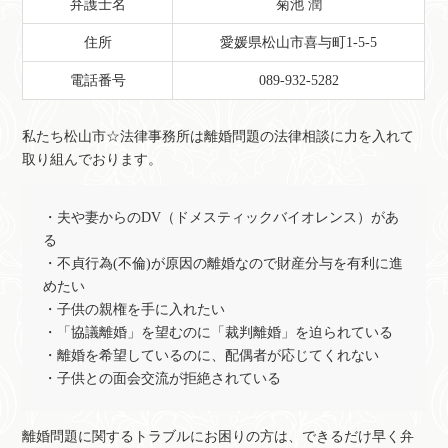
弁護士名
菊池 潤
住所
愛媛県松山市喜与町1-5-5
電話番号
089-932-5282
私たち松山市☆法律事務所は離婚問題の法律相談に力を入れて
取り組んでおります。
・夫や妻からのDV（ドメスティックバイオレンス）があ
る
・不貞行為(不倫)が原因の離婚なので財産分与を有利に進
めたい
・子供の親権を手に入れたい
・「協議離婚」を望むのに「裁判離婚」を迫られている
・離婚を希望しているのに、配偶者が応じてくれない
・子供との面会交流が拒絶されている
離婚問題に関するトラブルにお困りの方は、できるだけ早く弁