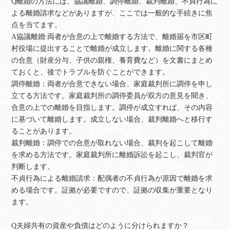
Q離婚の方法には、協議離婚、調停離婚、裁判離婚、不貞行為に
よる離婚請求などがありますが、ここでは一般的な手続きに焦
点を当てます。
A協議離婚:両者が合意の上で離婚する方法で、離婚届を市区町
村役場に提出することで離婚が成立します。離婚に関する各種
の合意（財産分与、子供の親権、養育費など）を文書にまとめ
ておくと、後でトラブルを防ぐことができます。
調停離婚：両者が合意できない場合、家庭裁判所に調停を申し
立てる方法です。家庭裁判所の調停委員が双方の意見を聞き、
合意の上での離婚を目指します。調停が成立すれば、その内容
に基づいて離婚します。成立しない場合、裁判離婚へと移行す
ることがあります。
裁判離婚：調停での合意が取れない場合、裁判を起こして離婚
を求める方法です。家庭裁判所に離婚訴訟を起こし、裁判官が
判断します。
不貞行為による離婚請求：配偶者の不貞行為が原因で離婚を求
める場合です。証拠が必要ですので、証拠の収集が重要となり
ます。
Q夫婦共有の資産や負債はどのように分けられますか？